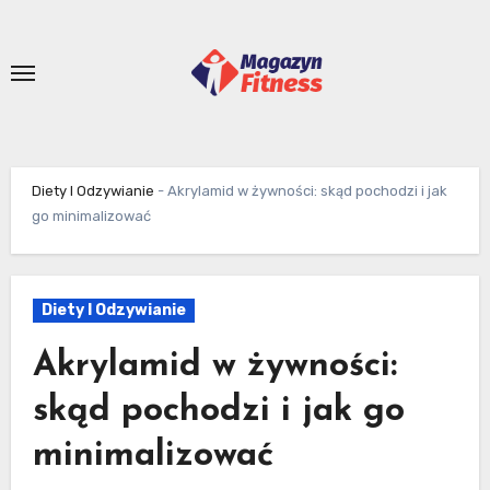
Skip
to
content
Diety I Odzywianie
-
Akrylamid w żywności: skąd pochodzi i jak
go minimalizować
Diety I Odzywianie
Akrylamid w żywności:
skąd pochodzi i jak go
minimalizować