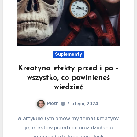
Suplementy
Kreatyna efekty przed i po –
wszystko, co powinieneś
wiedzieć
Piotr
7 lutego, 2024
W artykule tym omówimy temat kreatyny,
jej efektów przed i po oraz działania
monohydratu kreatyny. Jeśli