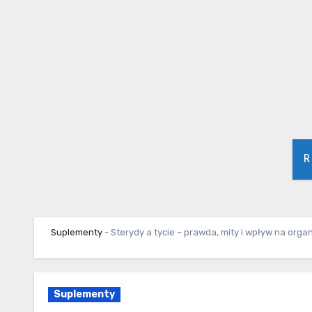
Skip
to
content
R
Suplementy
-
Sterydy a tycie – prawda, mity i wpływ na orga
Suplementy