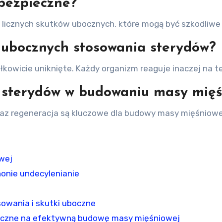
 bezpieczne?
o licznych skutków ubocznych, które mogą być szkodliwe 
ubocznych stosowania sterydów?
łkowicie uniknięte. Każdy organizm reaguje inaczej na t
a sterydów w budowaniu masy mię
oraz regeneracja są kluczowe dla budowy masy mięśniow
wej
nonie undecylenianie
sowania i skutki uboczne
oryczne na efektywną budowę masy mięśniowej