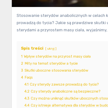
Stosowanie sterydów anabolicznych w celach kulturystycznych i poprawy wydolności fizycznej budzi wiele kontrowersji i pytań. Czy sterydy naprawdę
prowadzą do tycia? Jakie są prawdziwe skutki 
sterydami a przyrostem masy ciała, wyjaśnimy,
Spis treści
ukryj
1
Wpływ sterydów na przyrost masy ciała
2
Mity na temat sterydów a tycie
3
Skutki uboczne stosowania sterydów
4
Faqs
4.1
Czy sterydy zawsze prowadzą do tycia?
4.2
Czy sterydy anaboliczne są bezpieczne?
4.3
Czy można uniknąć skutków ubocznych stos
4.4
Czy istnieje alternatywa dla sterydów w bu