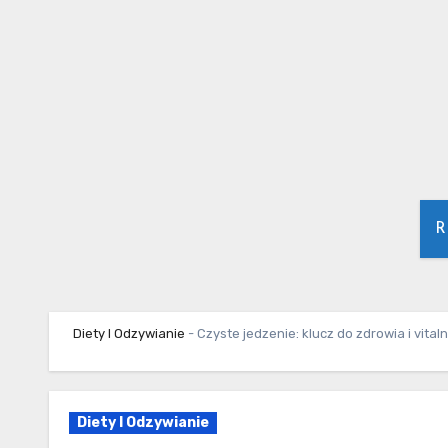
Skip
to
content
R
Diety I Odzywianie
-
Czyste jedzenie: klucz do zdrowia i vital
Diety I Odzywianie