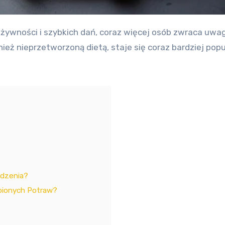
ż nieprzetworzoną dietą, staje się coraz bardziej popul
adzenia?
bionych Potraw?