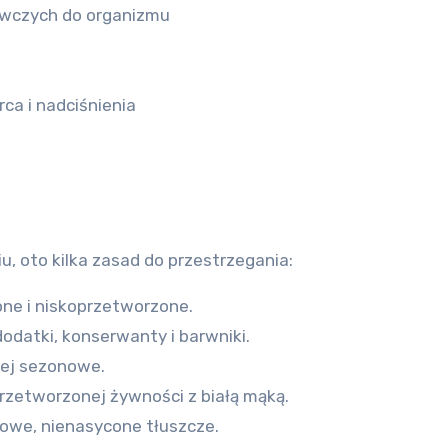
ywczych do organizmu
ca i nadciśnienia
u, oto kilka zasad do przestrzegania:
one i niskoprzetworzone.
odatki, konserwanty i barwniki.
iej sezonowe.
rzetworzonej żywności z białą mąką.
rowe, nienasycone tłuszcze.