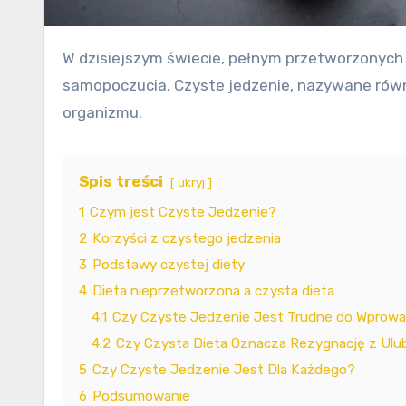
W dzisiejszym świecie, pełnym przetworzonych żywności i szybkich dań, coraz więcej osób zwraca uwagę na znaczenie czystego jedzenia dla zdrowia i
samopoczucia. Czyste jedzenie, nazywane równie
organizmu.
Spis treści
ukryj
1
Czym jest Czyste Jedzenie?
2
Korzyści z czystego jedzenia
3
Podstawy czystej diety
4
Dieta nieprzetworzona a czysta dieta
4.1
Czy Czyste Jedzenie Jest Trudne do Wprow
4.2
Czy Czysta Dieta Oznacza Rezygnację z Ulu
5
Czy Czyste Jedzenie Jest Dla Każdego?
6
Podsumowanie