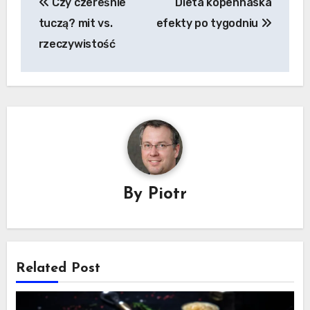
Czy czereśnie
Dieta kopenhaska
wpisu
tuczą? mit vs.
efekty po tygodniu
rzeczywistość
By
Piotr
Related Post