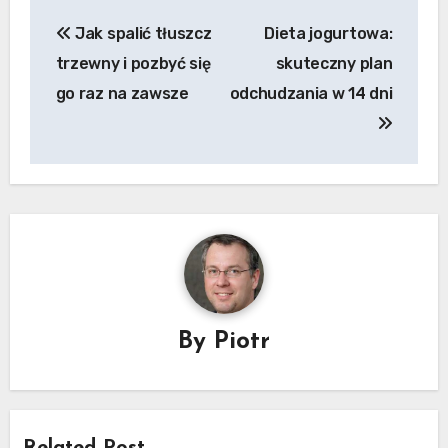
Nawigacja
Jak spalić tłuszcz
Dieta jogurtowa:
wpisu
trzewny i pozbyć się
skuteczny plan
go raz na zawsze
odchudzania w 14 dni
By
Piotr