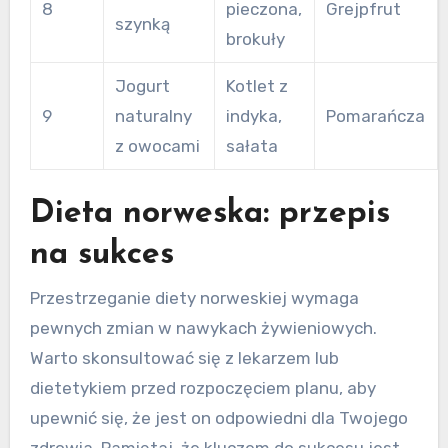
8
pieczona,
Grejpfrut
szynką
brokuły
Jogurt
Kotlet z
9
naturalny
indyka,
Pomarańcza
z owocami
sałata
Dieta norweska: przepis
na sukces
Przestrzeganie diety norweskiej wymaga
pewnych zmian w nawykach żywieniowych.
Warto skonsultować się z lekarzem lub
dietetykiem przed rozpoczęciem planu, aby
upewnić się, że jest on odpowiedni dla Twojego
zdrowia. Pamiętaj, że kluczem do sukcesu jest