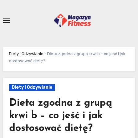
Skip
to
content
Diety I Odzywianie
-
Dieta zgodna z grupą krwi b – co jeść i jak
dostosować dietę?
Diety I Odzywianie
Dieta zgodna z grupą
krwi b – co jeść i jak
dostosować dietę?