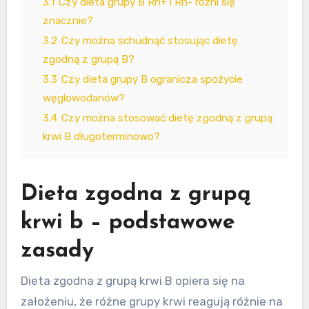
3.1
Czy dieta grupy B Rh+ i Rh- różni się
znacznie?
3.2
Czy można schudnąć stosując dietę
zgodną z grupą B?
3.3
Czy dieta grupy B ogranicza spożycie
węglowodanów?
3.4
Czy można stosować dietę zgodną z grupą
krwi B długoterminowo?
Dieta zgodna z grupą
krwi b – podstawowe
zasady
Dieta zgodna z grupą krwi B opiera się na
założeniu, że różne grupy krwi reagują różnie na