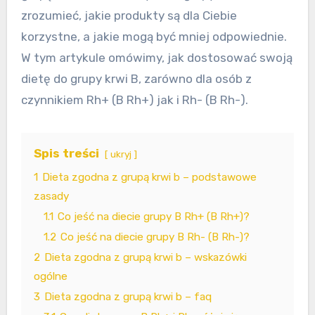
zrozumieć, jakie produkty są dla Ciebie
korzystne, a jakie mogą być mniej odpowiednie.
W tym artykule omówimy, jak dostosować swoją
dietę do grupy krwi B, zarówno dla osób z
czynnikiem Rh+ (B Rh+) jak i Rh- (B Rh-).
Spis treści
ukryj
1
Dieta zgodna z grupą krwi b – podstawowe
zasady
1.1
Co jeść na diecie grupy B Rh+ (B Rh+)?
1.2
Co jeść na diecie grupy B Rh- (B Rh-)?
2
Dieta zgodna z grupą krwi b – wskazówki
ogólne
3
Dieta zgodna z grupą krwi b – faq