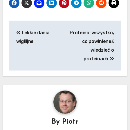
Nawigacja
Lekkie dania
Proteina: wszystko,
wpisu
wigilijne
co powinieneś
wiedzieć o
proteinach
By
Piotr