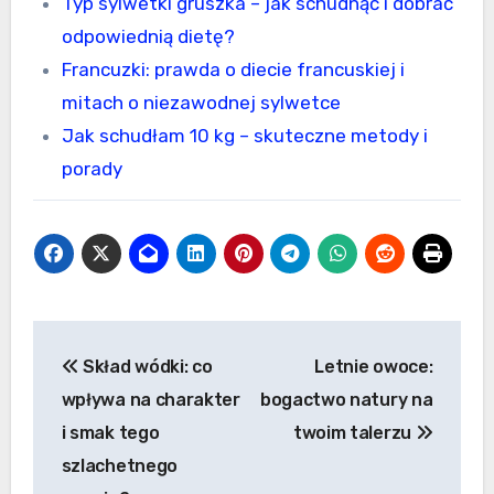
Typ sylwetki gruszka – jak schudnąć i dobrać
odpowiednią dietę?
Francuzki: prawda o diecie francuskiej i
mitach o niezawodnej sylwetce
Jak schudłam 10 kg – skuteczne metody i
porady
Nawigacja
Skład wódki: co
Letnie owoce:
wpisu
wpływa na charakter
bogactwo natury na
i smak tego
twoim talerzu
szlachetnego