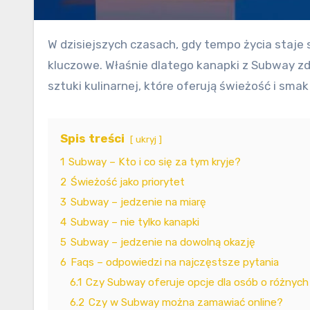
W dzisiejszych czasach, gdy tempo życia staje się coraz szybsze, znajdowanie wygodnych, smacznych i pożywnych opcji gastronomicznych jest
kluczowe. Właśnie dlatego kanapki z Subway zdo
sztuki kulinarnej, które oferują świeżość i sma
Spis treści
ukryj
1
Subway – Kto i co się za tym kryje?
2
Świeżość jako priorytet
3
Subway – jedzenie na miarę
4
Subway – nie tylko kanapki
5
Subway – jedzenie na dowolną okazję
6
Faqs – odpowiedzi na najczęstsze pytania
6.1
Czy Subway oferuje opcje dla osób o różnyc
6.2
Czy w Subway można zamawiać online?