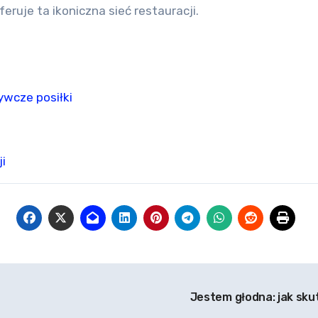
eruje ta ikoniczna sieć restauracji.
ywcze posiłki
i
Jestem głodna: jak skut