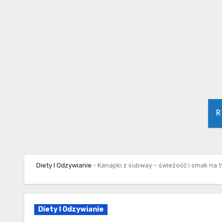
Skip
to
content
R
Diety I Odzywianie
-
Kanapki z subway – świeżość i smak na t
Diety I Odzywianie