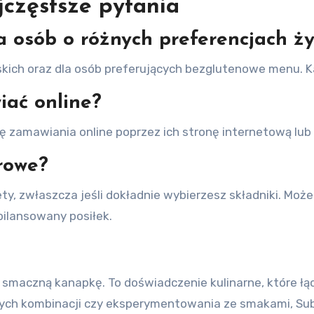
jczęstsze pytania
a osób o różnych preferencjach ż
kich oraz dla osób preferujących bezglutenowe menu. K
ać online?
ję zamawiania online poprzez ich stronę internetową lub
rowe?
ty, zwłaszcza jeśli dokładnie wybierzesz składniki. Moż
bilansowany posiłek.
ć smaczną kanapkę. To doświadczenie kulinarne, które ł
nych kombinacji czy eksperymentowania ze smakami, Subw