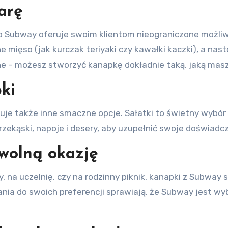
arę
o Subway oferuje swoim klientom nieograniczone możli
e mięso (jak kurczak teriyaki czy kawałki kaczki), a na
ne – możesz stworzyć kanapkę dokładnie taką, jaką masz
ki
je także inne smaczne opcje. Sałatki to świetny wybór d
zekąski, napoje i desery, aby uzupełnić swoje doświadc
wolną okazję
y, na uczelnię, czy na rodzinny piknik, kanapki z Subway
nia do swoich preferencji sprawiają, że Subway jest wy