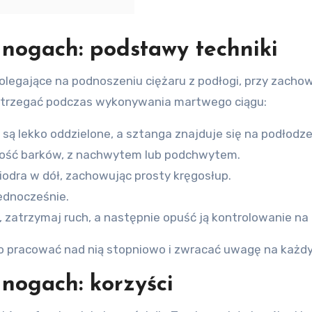
 nogach: podstawy techniki
egające na podnoszeniu ciężaru z podłogi, przy zachowan
estrzegać podczas wykonywania martwego ciągu:
y są lekko oddzielone, a sztanga znajduje się na podłodze
kość barków, z nachwytem lub podchwytem.
biodra w dół, zachowując prosty kręgosłup.
jednocześnie.
, zatrzymaj ruch, a następnie opuść ją kontrolowanie na
to pracować nad nią stopniowo i zwracać uwagę na każdy
nogach: korzyści