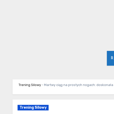
Skip
to
content
R
Trening Silowy
-
Martwy ciąg na prostych nogach: doskonała
Trening Silowy