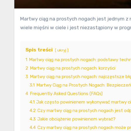
Martwy ciąg na prostych nogach jest jednym z najskuteczniejszych ćwiczeń siłowych, które można wykonać. Jest to klasyczny ruch, który angażuje
wiele mięśni w ciele i jest niezastąpiony w pr
Spis treści
ukryj
1
Martwy ciąg na prostych nogach: podstawy techn
2
Martwy ciąg na prostych nogach: korzyści
3
Martwy ciąg na prostych nogach: najczęstsze bł
3.1
Martwy Ciąg na Prostych Nogach: Bezpieczeń
4
Frequently Asked Questions (FAQs)
4.1
Jak często powinienem wykonywać martwy ci
4.2
Czy martwy ciąg na prostych nogach jest odp
4.3
Jakie obciążenie powinienem wybrać?
4.4
Czy martwy ciąg na prostych nogach może pr