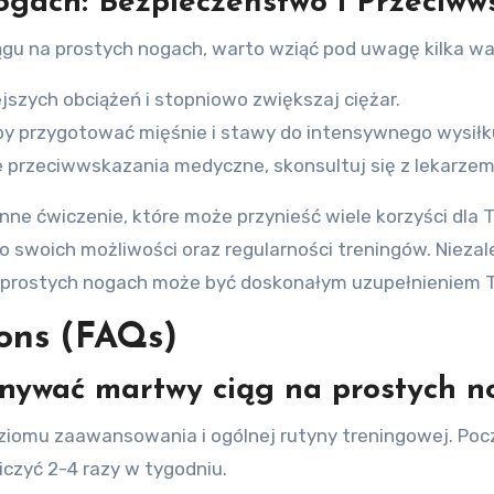
gach: Bezpieczeństwo i Przeciww
ągu na prostych nogach, warto wziąć pod uwagę kilka 
jszych obciążeń i stopniowo zwiększaj ciężar.
by przygotować mięśnie i stawy do intensywnego wysiłk
e przeciwwskazania medyczne, skonsultuj się z lekarzem
ne ćwiczenie, które może przynieść wiele korzyści dla T
 swoich możliwości oraz regularności treningów. Niezal
rostych nogach może być doskonałym uzupełnieniem 
ons (FAQs)
nywać martwy ciąg na prostych n
ziomu zaawansowania i ogólnej rutyny treningowej. Poc
zyć 2-4 razy w tygodniu.