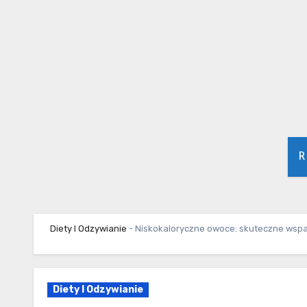
Skip
to
content
R
Diety I Odzywianie
-
Niskokaloryczne owoce: skuteczne wspar
Diety I Odzywianie