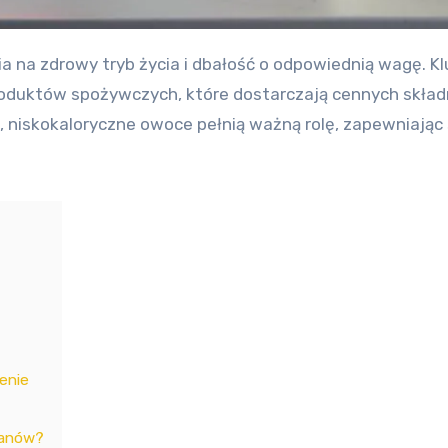
roduktów spożywczych, które dostarczają cennych skład
, niskokaloryczne owoce pełnią ważną rolę, zapewniają
enie
danów?