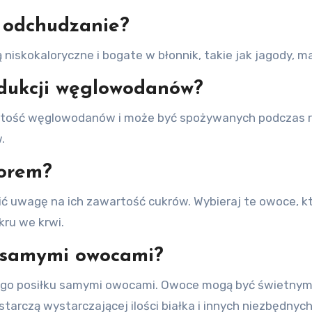
a odchudzanie?
iskokaloryczne i bogate w błonnik, takie jak jagody, mali
edukcji węglowodanów?
tość węglowodanów i może być spożywanych podczas red
.
zorem?
 uwagę na ich zawartość cukrów. Wybieraj te owoce, któ
ru we krwi.
k samymi owocami?
go posiłku samymi owocami. Owoce mogą być świetnym d
starczą wystarczającej ilości białka i innych niezbędny