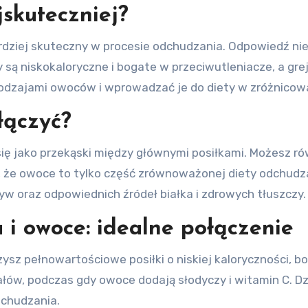
skuteczniej?
jbardziej skuteczny w procesie odchudzania. Odpowiedź 
dy są niskokaloryczne i bogate w przeciwutleniacze, a 
odzajami owoców i wprowadzać je do diety w zróżnicow
łączyć?
ę jako przekąski między głównymi posiłkami. Możesz rów
, że owoce to tylko część zrównoważonej diety odchudza
w oraz odpowiednich źródeł białka i zdrowych tłuszczy.
 i owoce: idealne połączenie
ysz pełnowartościowe posiłki o niskiej kaloryczności, b
rałów, podczas gdy owoce dodają słodyczy i witamin C.
dchudzania.