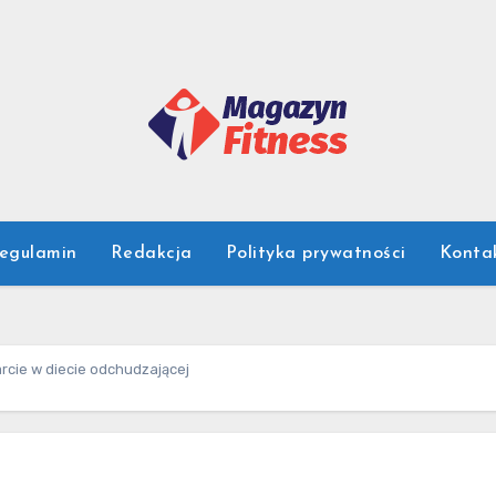
egulamin
Redakcja
Polityka prywatności
Konta
cie w diecie odchudzającej