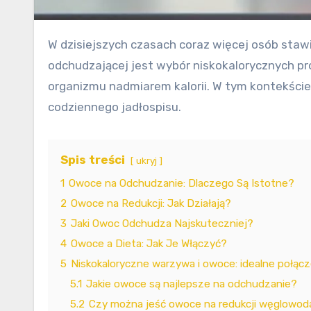
W dzisiejszych czasach coraz więcej osób stawia na zdrowy tryb życia i dbałość o odpowiednią wagę. Kluczowym elementem skutecznej diety
odchudzającej jest wybór niskokalorycznych p
organizmu nadmiarem kalorii. W tym kontekście
codziennego jadłospisu.
Spis treści
ukryj
1
Owoce na Odchudzanie: Dlaczego Są Istotne?
2
Owoce na Redukcji: Jak Działają?
3
Jaki Owoc Odchudza Najskuteczniej?
4
Owoce a Dieta: Jak Je Włączyć?
5
Niskokaloryczne warzywa i owoce: idealne połącz
5.1
Jakie owoce są najlepsze na odchudzanie?
5.2
Czy można jeść owoce na redukcji węglowo