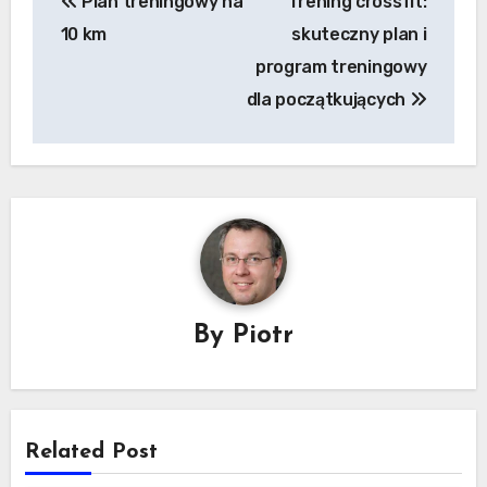
Plan treningowy na
Trening crossfit:
wpisu
10 km
skuteczny plan i
program treningowy
dla początkujących
By
Piotr
Related Post