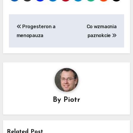
Nawigacja
Progesteron a
Co wzmacnia
wpisu
menopauza
paznokcie
By
Piotr
Related Post