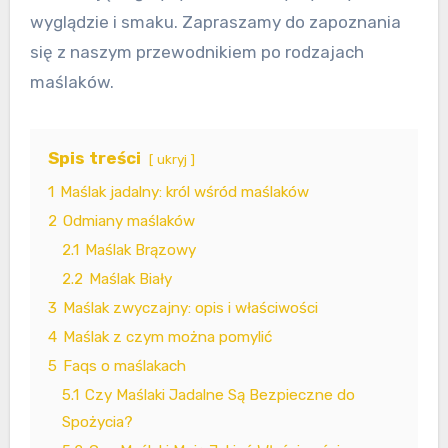
wyglądzie i smaku. Zapraszamy do zapoznania
się z naszym przewodnikiem po rodzajach
maślaków.
Spis treści
ukryj
1
Maślak jadalny: król wśród maślaków
2
Odmiany maślaków
2.1
Maślak Brązowy
2.2
Maślak Biały
3
Maślak zwyczajny: opis i właściwości
4
Maślak z czym można pomylić
5
Faqs o maślakach
5.1
Czy Maślaki Jadalne Są Bezpieczne do
Spożycia?