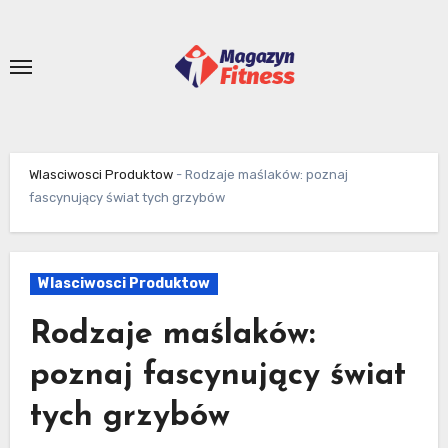
Skip
to
content
Wlasciwosci Produktow
-
Rodzaje maślaków: poznaj
fascynujący świat tych grzybów
Wlasciwosci Produktow
Rodzaje maślaków:
poznaj fascynujący świat
tych grzybów