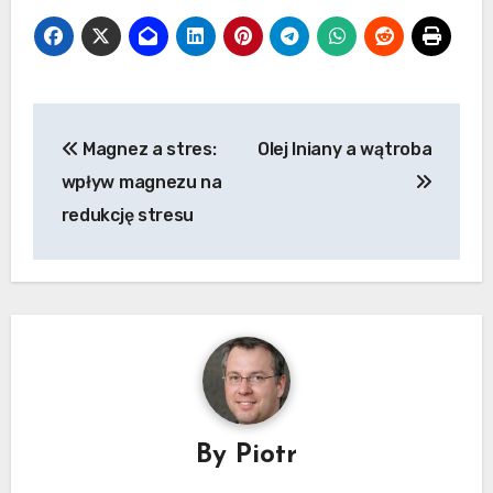
Nawigacja
Magnez a stres:
Olej lniany a wątroba
wpisu
wpływ magnezu na
redukcję stresu
By
Piotr