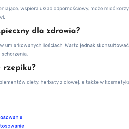
leniające, wspiera układ odpornościowy, może mieć kor
wi.
zpieczny dla zdrowia?
y w umiarkowanych ilościach. Warto jednak skonsultować
e schorzenia.
 rzepiku?
plementów diety, herbaty ziołowej, a także w kosmetyk
stosowanie
astosowanie