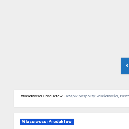
Skip
to
content
R
Wlasciwosci Produktow
-
Rzepik pospolity: właściwości, zast
Wlasciwosci Produktow