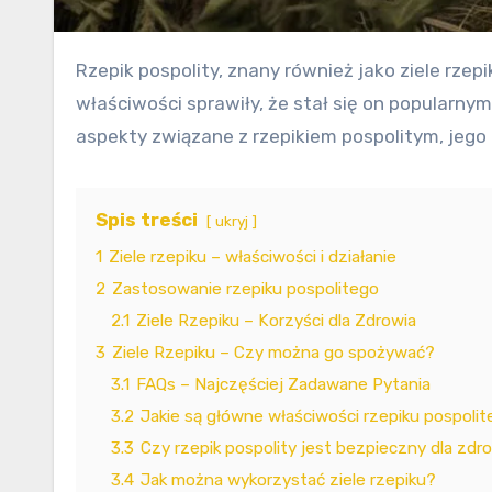
Rzepik pospolity, znany również jako ziele rzepiku, jest rośliną o bogatej historii wykorzystania w medycynie ludowej i naturalnej. Jego niezwykłe
właściwości sprawiły, że stał się on popularn
aspekty związane z rzepikiem pospolitym, jego
Spis treści
ukryj
1
Ziele rzepiku – właściwości i działanie
2
Zastosowanie rzepiku pospolitego
2.1
Ziele Rzepiku – Korzyści dla Zdrowia
3
Ziele Rzepiku – Czy można go spożywać?
3.1
FAQs – Najczęściej Zadawane Pytania
3.2
Jakie są główne właściwości rzepiku pospoli
3.3
Czy rzepik pospolity jest bezpieczny dla zdr
3.4
Jak można wykorzystać ziele rzepiku?