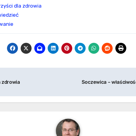
zyści dla zdrowia
wiedzieć
owanie
a zdrowia
Soczewica – właściwośc