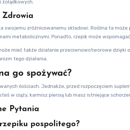
i żołądkowych.
a Zdrowia
cza swojemu zróżnicowanemu składowi. Roślina ta moż
lemami metabolicznymi. Ponadto, rzepik może wspomagać 
y może mieć także działanie przeciwnowotworowe dzięki
nizm tego działania.
na go spożywać?
kowanych ilościach. Jednakże, przed rozpoczęciem suple
teś w ciąży, karmisz piersią lub masz istniejące schorze
ne Pytania
 rzepiku pospolitego?