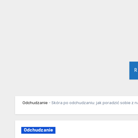
Skip
to
content
R
Odchudzanie
-
Skóra po odchudzaniu: jak poradzić sobie z 
Odchudzanie