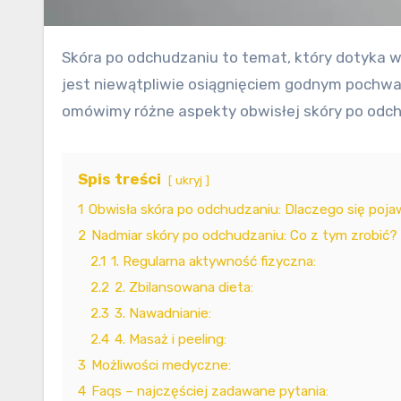
Skóra po odchudzaniu to temat, który dotyka wielu osób, które osiągnęły swój cel w zrzuceniu nadmiaru kilogramów. Choć osiągnięcie zdrowej wagi
jest niewątpliwie osiągnięciem godnym pochwał
omówimy różne aspekty obwisłej skóry po odchu
Spis treści
ukryj
1
Obwisła skóra po odchudzaniu: Dlaczego się poja
2
Nadmiar skóry po odchudzaniu: Co z tym zrobić?
2.1
1. Regularna aktywność fizyczna:
2.2
2. Zbilansowana dieta:
2.3
3. Nawadnianie:
2.4
4. Masaż i peeling:
3
Możliwości medyczne:
4
Faqs – najczęściej zadawane pytania: