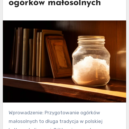
ogórków małosolnych
Wprowadzenie: Przygotowanie ogórków
małosolnych to długa tradycja w polskiej