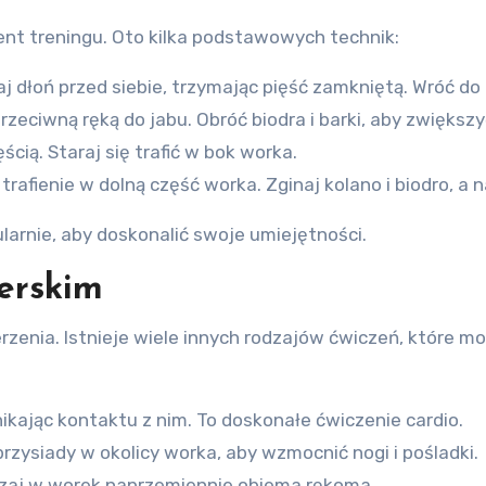
nt treningu. Oto kilka podstawowych technik:
dłoń przed siebie, trzymając pięść zamkniętą. Wróć do 
zeciwną ręką do jabu. Obróć biodra i barki, aby zwiększyć
ścią. Staraj się trafić w bok worka.
 trafienie w dolną część worka. Zginaj kolano i biodro, a 
larnie, aby doskonalić swoje umiejętności.
erskim
rzenia. Istnieje wiele innych rodzajów ćwiczeń, które 
ikając kontaktu z nim. To doskonałe ćwiczenie cardio.
przysiady w okolicy worka, aby wzmocnić nogi i pośladki.
rzaj w worek naprzemiennie obiema rękoma.