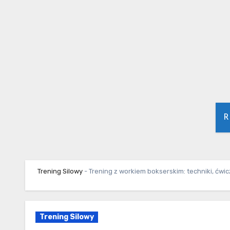
Skip
to
content
R
Trening Silowy
-
Trening z workiem bokserskim: techniki, ćwi
Trening Silowy