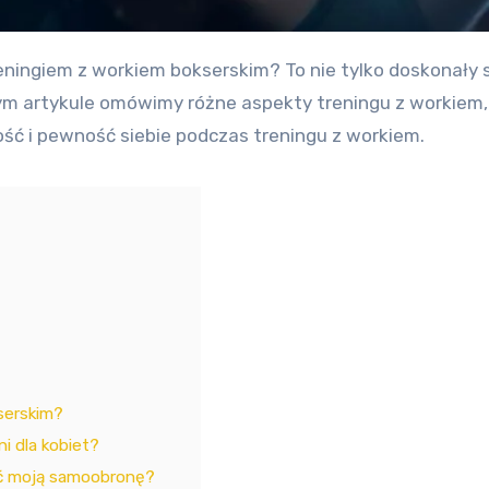
m artykule omówimy różne aspekty treningu z workiem, w
łość i pewność siebie podczas treningu z workiem.
serskim?
i dla kobiet?
ić moją samoobronę?