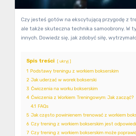
Czy jesteś gotów na ekscytującą przygodę z treningiem z workiem bokserskim? To nie tylko doskonały sposób na poprawę swojej kondycji fizycznej,
ale także skuteczna technika samoobrony. W ty
innych. Dowiedz się, jak zdobyć siłę, wytrzyma
Spis treści
ukryj
1
Podstawy treningu z workiem bokserskim
2
Jak uderzać w worek bokserski
3
Ćwiczenia na worku bokserskim
4
Ćwiczenia z Workiem Treningowym: Jak zacząć?
4.1
FAQs
5
Jak często powinienem trenować z workiem bok
6
Czy trening z workiem bokserskim jest odpowiedn
7
Czy trening z workiem bokserskim może popraw