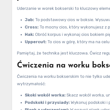
Uderzanie w worek bokserski to kluczowy eleme
Jab:
To podstawowy cios w boksie. Wysuwaj 
Cross:
To mocny cios, który wykonujesz z pr
Hak:
Obróć korpus i wykonaj cios bokiem pię
Uppercut:
To cios w górę, który ma na celu
Pamiętaj, że technika jest kluczowa. Ćwicz regu
Ćwiczenia na worku boks
Ćwiczenia na worku bokserskim to nie tylko ude
wytrzymałość:
Skoki wokół worka:
Skacz wokół worka, un
Podskoki i przysiady:
Wykonuj podskoki i 
Plank z uderzeniami:
W pozycji plank ude