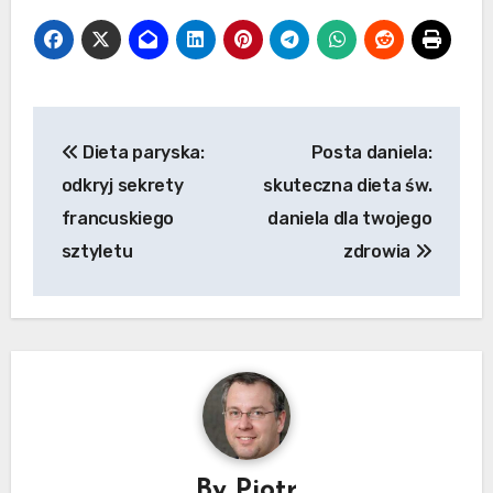
Nawigacja
Dieta paryska:
Posta daniela:
wpisu
odkryj sekrety
skuteczna dieta św.
francuskiego
daniela dla twojego
sztyletu
zdrowia
By
Piotr