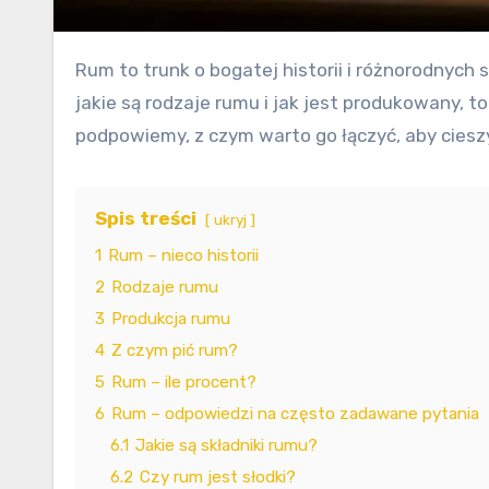
Rum to trunk o bogatej historii i różnorodnych smakach, który można delektować na wiele sposobów. Jeśli zastanawiasz się, z czym najlepiej pić rum,
jakie są rodzaje rumu i jak jest produkowany,
podpowiemy, z czym warto go łączyć, aby cie
Spis treści
ukryj
1
Rum – nieco historii
2
Rodzaje rumu
3
Produkcja rumu
4
Z czym pić rum?
5
Rum – ile procent?
6
Rum – odpowiedzi na często zadawane pytania
6.1
Jakie są składniki rumu?
6.2
Czy rum jest słodki?