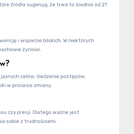
re źródła sugerują, że trwa to średnio od 21
encję i wsparcie bliskich. W niektórych
oachowie życiowi.
ów?
e jasnych celów, śledzenie postępów,
ki w procesie zmiany.
u czy presji. Dlatego ważne jest
a sobie z trudnościami.