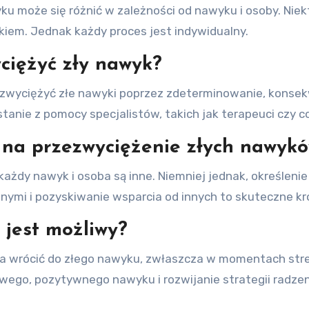
 może się różnić w zależności od nawyku i osoby. Niektó
kiem. Jednak każdy proces jest indywidualny.
iężyć zły nawyk?
ezwyciężyć złe nawyki poprzez zdeterminowanie, konsekw
nie z pomocy specjalistów, takich jak terapeuci czy c
e na przezwyciężenie złych nawyk
 każdy nawyk i osoba są inne. Niemniej jednak, określeni
i i pozyskiwanie wsparcia od innych to skuteczne kro
 jest możliwy?
na wrócić do złego nawyku, zwłaszcza w momentach stres
o, pozytywnego nawyku i rozwijanie strategii radzeni