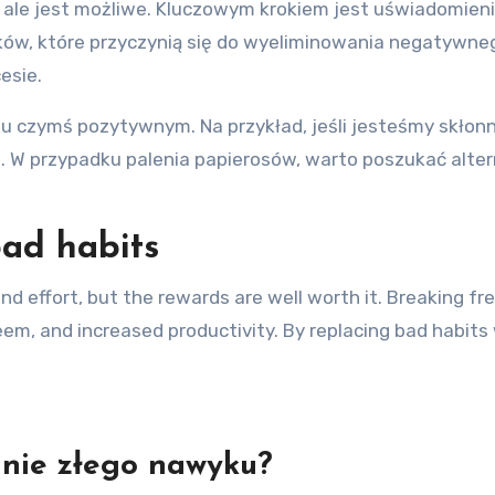
 ale jest możliwe. Kluczowym krokiem jest uświadomienie
roków, które przyczynią się do wyeliminowania negatywn
esie.
u czymś pozytywnym. Na przykład, jeśli jesteśmy skłon
a. W przypadku palenia papierosów, warto poszukać alte
ad habits
 effort, but the rewards are well worth it. Breaking fr
, and increased productivity. By replacing bad habits wit
anie złego nawyku?