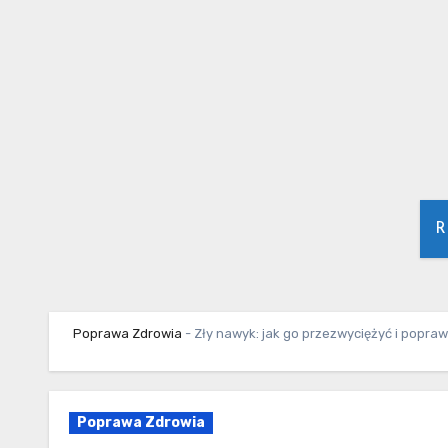
Skip
to
content
R
Poprawa Zdrowia
-
Zły nawyk: jak go przezwyciężyć i popraw
Poprawa Zdrowia