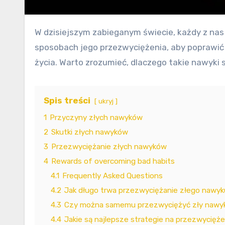
W dzisiejszym zabieganym świecie, każdy z nas ma pewne nawyki, zarówno te dobre, jak i te mniej korzystne. Skupimy się tutaj na złym nawyku i
sposobach jego przezwyciężenia, aby poprawić 
życia. Warto zrozumieć, dlaczego takie nawyki s
Spis treści
ukryj
1
Przyczyny złych nawyków
2
Skutki złych nawyków
3
Przezwyciężanie złych nawyków
4
Rewards of overcoming bad habits
4.1
Frequently Asked Questions
4.2
Jak długo trwa przezwyciężanie złego nawy
4.3
Czy można samemu przezwyciężyć zły nawy
4.4
Jakie są najlepsze strategie na przezwycięż