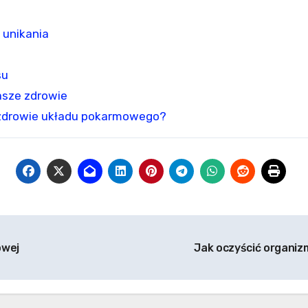
 unikania
su
asze zdrowie
o zdrowie układu pokarmowego?
owej
Jak oczyścić organiz