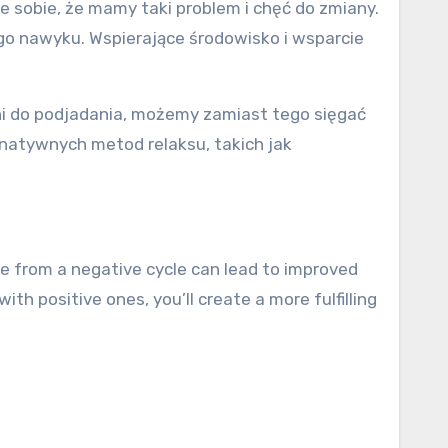
 sobie, że mamy taki problem i chęć do zmiany.
ego nawyku. Wspierające środowisko i wsparcie
ni do podjadania, możemy zamiast tego sięgać
rnatywnych metod relaksu, takich jak
ee from a negative cycle can lead to improved
h positive ones, you’ll create a more fulfilling