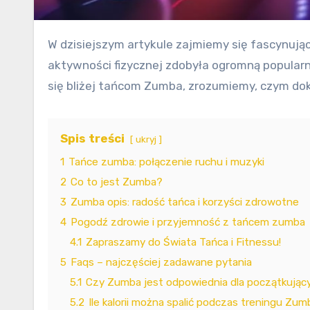
W dzisiejszym artykule zajmiemy się fascynującym światem tańca i fitnessu, a mianowicie fenomenem znanym jako Zumba. Ta połączona forma
aktywności fizycznej zdobyła ogromną popularn
się bliżej tańcom Zumba, zrozumiemy, czym dokł
Spis treści
ukryj
1
Tańce zumba: połączenie ruchu i muzyki
2
Co to jest Zumba?
3
Zumba opis: radość tańca i korzyści zdrowotne
4
Pogodź zdrowie i przyjemność z tańcem zumba
4.1
Zapraszamy do Świata Tańca i Fitnessu!
5
Faqs – najczęściej zadawane pytania
5.1
Czy Zumba jest odpowiednia dla początkując
5.2
Ile kalorii można spalić podczas treningu Zu