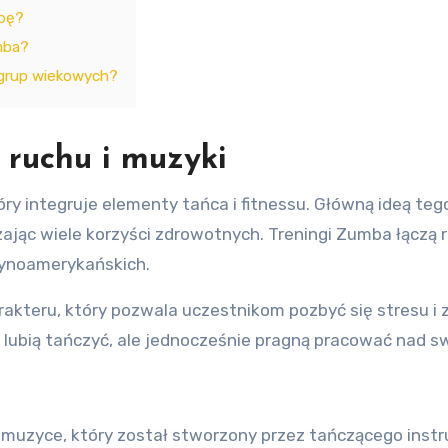
mbę?
mba?
 grup wiekowych?
 ruchu i muzyki
ry integruje elementy tańca i fitnessu. Główną ideą tego
ając wiele korzyści zdrowotnych. Treningi Zumba łączą 
tynoamerykańskich.
kteru, który pozwala uczestnikom pozbyć się stresu i 
zy lubią tańczyć, ale jednocześnie pragną pracować nad s
muzyce, który został stworzony przez tańczącego instru