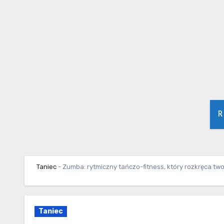
Skip
to
content
R
Taniec
-
Zumba: rytmiczny tańczo-fitness, który rozkręca tw
Taniec