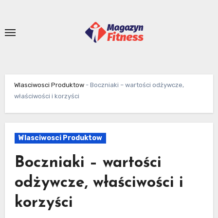
Skip
to
content
Wlasciwosci Produktow
-
Boczniaki – wartości odżywcze,
właściwości i korzyści
Wlasciwosci Produktow
Boczniaki – wartości
odżywcze, właściwości i
korzyści