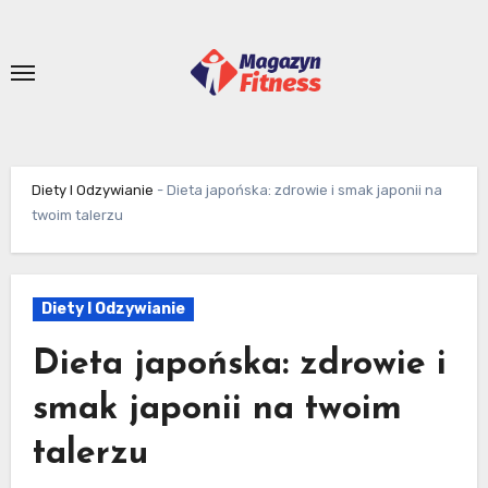
Skip
to
content
Diety I Odzywianie
-
Dieta japońska: zdrowie i smak japonii na
twoim talerzu
Diety I Odzywianie
Dieta japońska: zdrowie i
smak japonii na twoim
talerzu