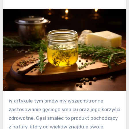
W artykule tym omówimy wszechstronne
zastosowanie gęsiego smalcu oraz jego korzyści
zdrowotne. Gęsi smalec to produkt pochodzący
z natury, który od wieków znajduje swoje