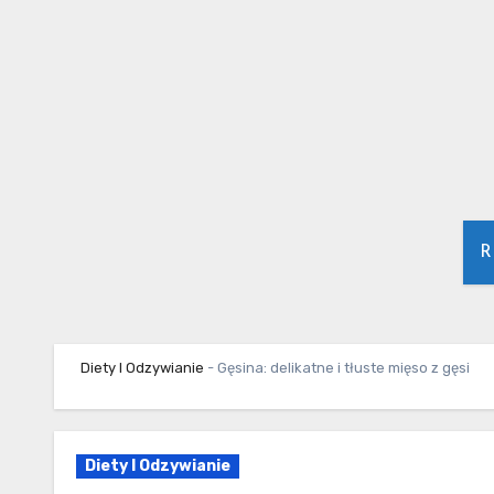
Skip
to
content
R
Diety I Odzywianie
-
Gęsina: delikatne i tłuste mięso z gęsi
Diety I Odzywianie