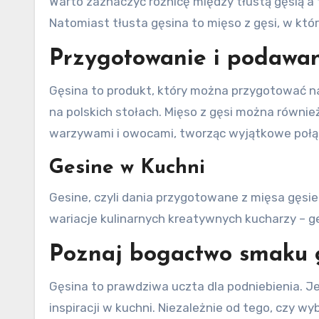
Warto zaznaczyć różnicę między tłustą gęsią a 
Natomiast tłusta gęsina to mięso z gęsi, w kt
Przygotowanie i podawa
Gęsina to produkt, który można przygotować na 
na polskich stołach. Mięso z gęsi można równi
warzywami i owocami, tworząc wyjątkowe poł
Gesine w Kuchni
Gesine, czyli dania przygotowane z mięsa gęsi
wariacje kulinarnych kreatywnych kucharzy – ge
Poznaj bogactwo smaku 
Gęsina to prawdziwa uczta dla podniebienia. J
inspiracji w kuchni. Niezależnie od tego, czy 