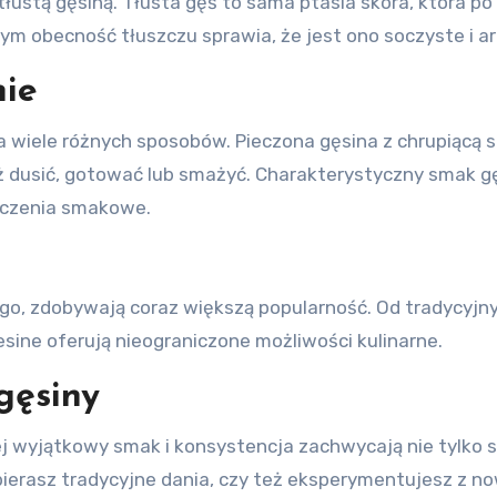
tłustą gęsiną. Tłusta gęś to sama ptasia skóra, która p
órym obecność tłuszczu sprawia, że jest ono soczyste i
nie
wiele różnych sposobów. Pieczona gęsina z chrupiącą sk
eż dusić, gotować lub smażyć. Charakterystyczny smak 
ączenia smakowe.
ego, zdobywają coraz większą popularność. Od tradycyjn
sine oferują nieograniczone możliwości kulinarne.
gęsiny
ej wyjątkowy smak i konsystencja zachwycają nie tylko 
wybierasz tradycyjne dania, czy też eksperymentujesz z n