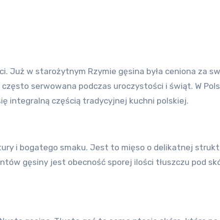
ści. Już w starożytnym Rzymie gęsina była ceniona za s
, często serwowana podczas uroczystości i świąt. W Pols
ę integralną częścią tradycyjnej kuchni polskiej.
tury i bogatego smaku. Jest to mięso o delikatnej struk
tów gęsiny jest obecność sporej ilości tłuszczu pod sk