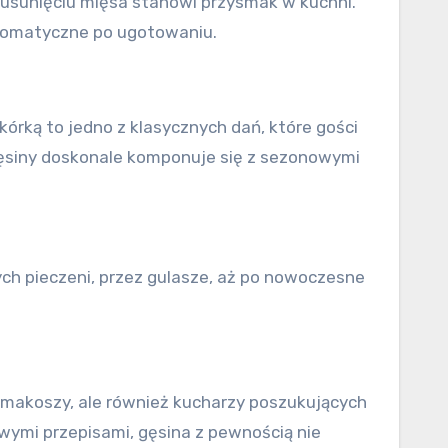
o usunięciu mięsa stanowi przysmak w kuchni.
 aromatyczne po ugotowaniu.
órką to jedno z klasycznych dań, które gości
gęsiny doskonale komponuje się z sezonowymi
ych pieczeni, przez gulasze, aż po nowoczesne
smakoszy, ale również kucharzy poszukujących
owymi przepisami, gęsina z pewnością nie