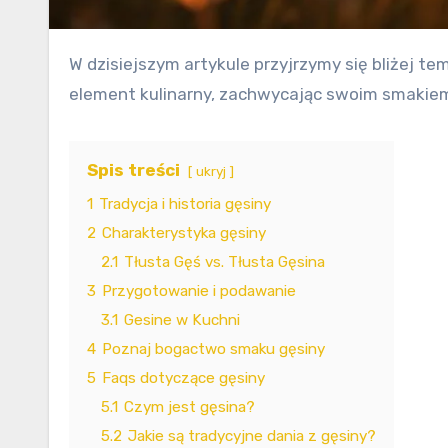
W dzisiejszym artykule przyjrzymy się bliżej tematowi gęsiny – delikatnego i tłustego mięsa pochodzącego z gęsi. Gęsina od wieków stanowiła istotny
element kulinarny, zachwycając swoim smakiem
Spis treści
ukryj
1
Tradycja i historia gęsiny
2
Charakterystyka gęsiny
2.1
Tłusta Gęś vs. Tłusta Gęsina
3
Przygotowanie i podawanie
3.1
Gesine w Kuchni
4
Poznaj bogactwo smaku gęsiny
5
Faqs dotyczące gęsiny
5.1
Czym jest gęsina?
5.2
Jakie są tradycyjne dania z gęsiny?