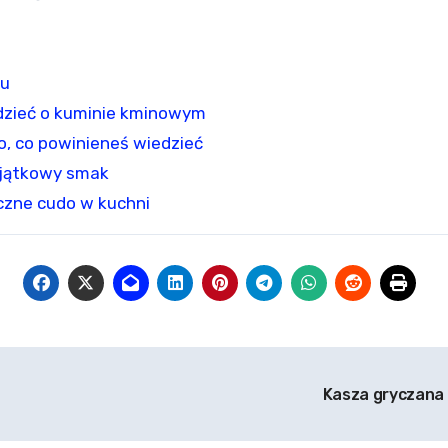
cu
dzieć o kuminie kminowym
o, co powinieneś wiedzieć
yjątkowy smak
czne cudo w kuchni
Kasza gryczana p