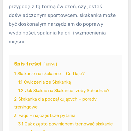
przygodę z tą formą ćwiczeń, czy jesteś
doświadczonym sportowcem, skakanka może
być doskonałym narzędziem do poprawy
wydolności, spalania kalorii i wzmocnienia
mięśni.
Spis treści
ukryj
1
Skakanie na skakance – Co Daje?
1.1
Ćwiczenia ze Skakanką
1.2
Jak Skakać na Skakance, żeby Schudnąć?
2
Skakanka dla początkujących – porady
treningowe
3
Faqs – najczęstsze pytania
3.1
Jak często powinienem trenować skakanie